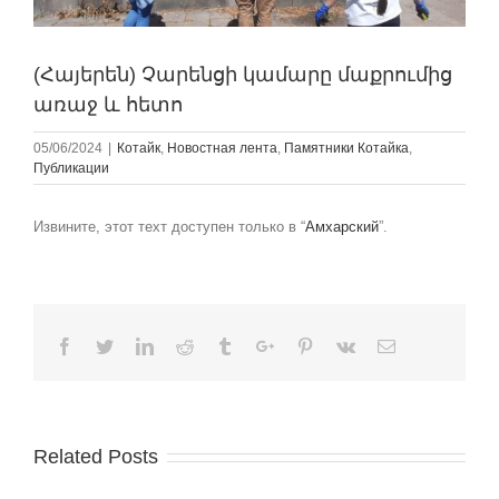
(Հայերեն) Չարենցի կամարը մաքրումից
առաջ և հետո
05/06/2024
|
Котайк
,
Новостная лента
,
Памятники Котайкa
,
Публикации
Извините, этот техт доступен только в “
Амхарский
”.
Facebook
Twitter
Linkedin
Reddit
Tumblr
Google+
Pinterest
Vk
Email
Related Posts