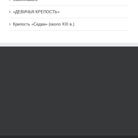
«ДЕВИЧЬЯ КРЕПОСТЬ»
Крепость «Седви» (около XIII в.)