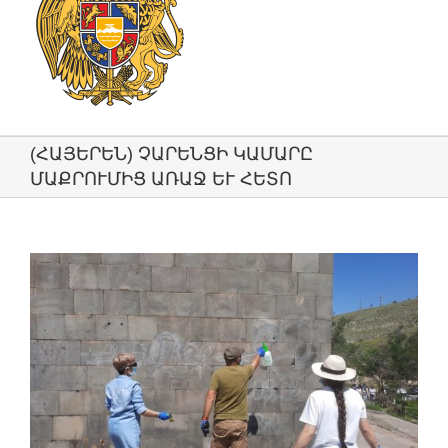
(ՀԱՅԵՐԵՆ) ՉԱՐԵՆՑԻ ԿԱՄԱՐԸ
ՄԱՔՐՈՒՄԻՑ ԱՌԱՋ ԵՒ ՀԵՏՈ
View
Larger
Image