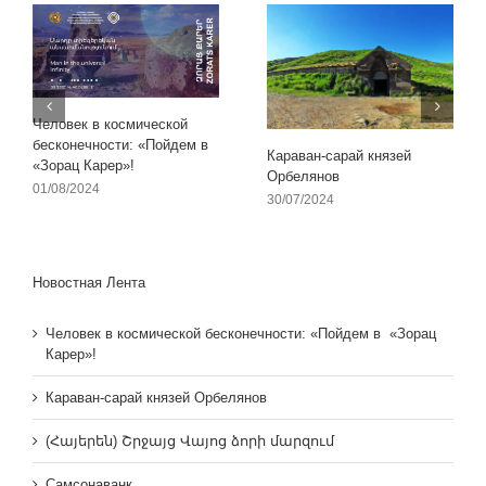
Человек в космической
бесконечности: «Пойдем в
Караван-сарай князей
«Зорац Карер»!
Орбелянов
01/08/2024
30/07/2024
Новостная Лента
Человек в космической бесконечности: «Пойдем в «Зорац
Карер»!
Караван-сарай князей Орбелянов
(Հայերեն) Շրջայց Վայոց ձորի մարզում
Самсонаванк