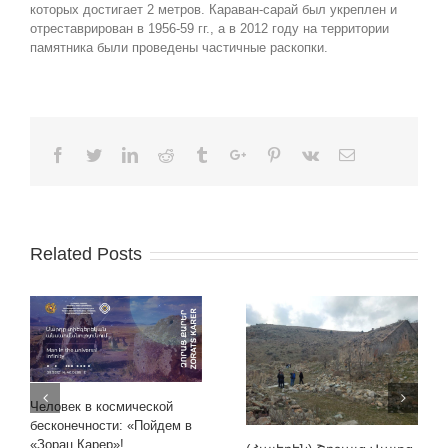
которых достигает 2 метров. Караван-сарай был укреплен и
отреставрирован в 1956-59 гг., а в 2012 году на территории
памятника были проведены частичные раскопки.
Facebook
Twitter
Linkedin
Reddit
Tumblr
Google+
Pinterest
Vk
Email
Related Posts
Человек в космической
бесконечности: «Пойдем в
«Зорац Карер»!