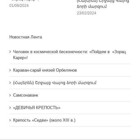
(Հայերեն) Շրջայց Վայոց
01/08/2024
ձորի մարզում
23/02/2024
Новостная Лента
Человек в космической бесконечности: «Пойдем в «Зорац
Карер»!
Караван-сарай князей Орбелянов
(Հայերեն) Շրջայց Վայոց ձորի մարզում
Самсонаванк
«ДЕВИЧЬЯ КРЕПОСТЬ»
Крепость «Седви» (около XIII в.)