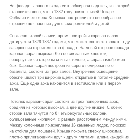
На фасаде главного входа есть обширная надпись, из которой
становится ясно, что в 1332 году князь князей Чезаре
Орбелян и его жена Хоришах построили это своеобразное
строение во спасение душ своих родителей и детей.
Согласно второй записи, время постройки караван-сарая
датируется 1326-1337 годами, что может соответствовать году
завершения строительства фасада. На левой стороне фасада
караван-сарая вырезан Лев со связанным хвостом,
повернутым со стороны спины к голове, а справа изображен
бык. Караван-сарай построен из серого полированного
базальта, состоит из трех залов. Внутреннее освещение
обеспечивают три широкие щели, открытые в потолке средней
арки. Еще одна арка находится в вестибюле или в первом
зале.
Потолок караван-сарая состоит из трех поперечных арок,
средняя из которых высокая, а две другие низкие. С обеих
сторон зала тянутся по 8 четырехугольных колонн,
облицованные кирпичом, с равным расстоянием между ними.
Между колоннами прикреплены 16 каменных лодок, похожих
на стойла для лошадей. Крыша покрыта сверху широкими,
плотно прилегающими друг к другу плитами, длина каждой из