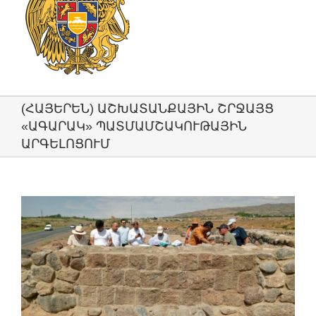
(ՀԱՅԵՐԵՆ) ԱՇԽԱՏԱՆՔԱՅԻՆ ՇՐՋԱՅՑ
«ԱԳԱՐԱԿ» ՊԱՏՄԱՄՇԱԿՈՒԹԱՅԻՆ
ԱՐԳԵԼՈՑՈՒՄ
View
Larger
Image