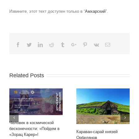
Извините, этот техт доступен только в “
Амхарский
”.
Facebook
Twitter
Linkedin
Reddit
Tumblr
Google+
Pinterest
Vk
Email
Related Posts
Человек в космической
бесконечности: «Пойдем в
Караван-сарай князей
«Зорац Карер»!
Орбелянов