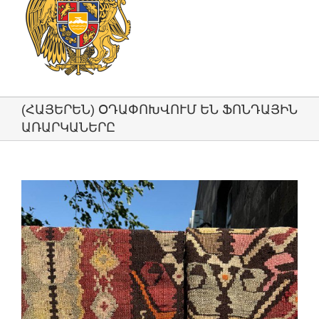
(ՀԱՅԵՐԵՆ) ՕԴԱՓՈԽՎՈՒՄ ԵՆ ՖՈՆԴԱՅԻՆ
ԱՌԱՐԿԱՆԵՐԸ
View
Larger
Image