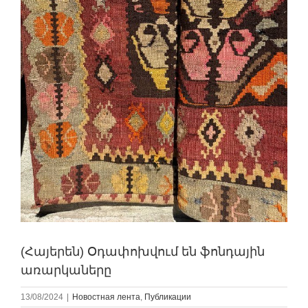
(Հայերեն) Օդափոխվում են ֆոնդային
առարկաները
13/08/2024
|
Новостная лента
,
Публикации