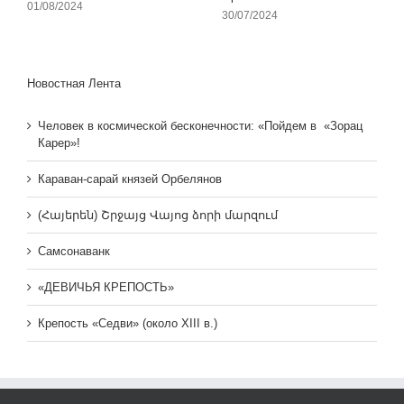
01/08/2024
30/07/2024
Новостная Лента
Человек в космической бесконечности: «Пойдем в «Зорац
Карер»!
Караван-сарай князей Орбелянов
(Հայերեն) Շրջայց Վայոց ձորի մարզում
Самсонаванк
«ДЕВИЧЬЯ КРЕПОСТЬ»
Крепость «Седви» (около XIII в.)