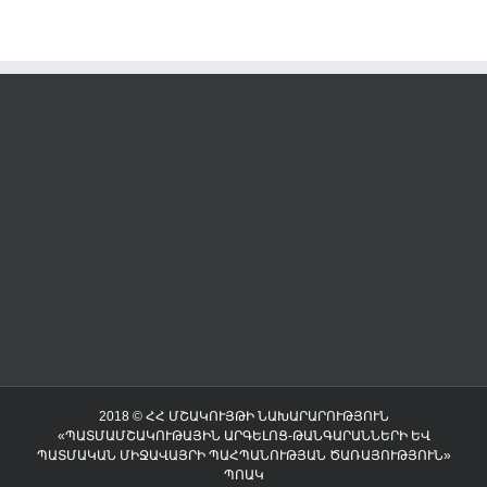
2018 © ՀՀ ՄՇԱԿՈՒՅԹԻ ՆԱԽԱՐԱՐՈՒԹՅՈՒՆ
«ՊԱՏՄԱՄՇԱԿՈՒԹԱՅԻՆ ԱՐԳԵԼՈՑ-ԹԱՆԳԱՐԱՆՆԵՐԻ ԵՎ
ՊԱՏՄԱԿԱՆ ՄԻՋԱՎԱՅՐԻ ՊԱՀՊԱՆՈՒԹՅԱՆ ԾԱՌԱՅՈՒԹՅՈՒՆ»
ՊՈԱԿ