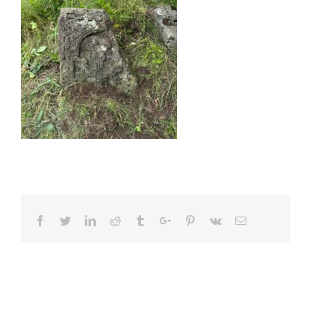
Facebook
Twitter
Linkedin
Reddit
Tumblr
Google+
Pinterest
Vk
Email