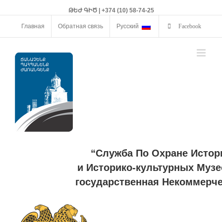
ԹԵԺ ԳԻԾ | +374 (10) 58-74-25
Главная
Обратная связь
Русский
Facebook
“Служба По Охране Истор
и Историко-культурных Музе
государственная Некоммерче