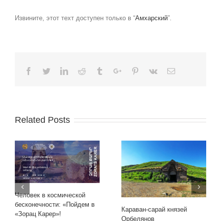
Извините, этот техт доступен только в “
Амхарский
”.
Facebook
Twitter
Linkedin
Reddit
Tumblr
Google+
Pinterest
Vk
Email
Related Posts
Человек в космической
бесконечности: «Пойдем в
Караван-сарай князей
«Зорац Карер»!
Орбелянов