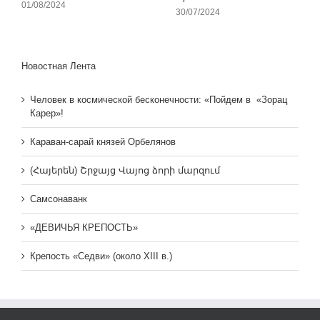
01/08/2024
30/07/2024
Новостная Лента
Человек в космической бесконечности: «Пойдем в «Зорац
Карер»!
Караван-сарай князей Орбелянов
(Հայերեն) Շրջայց Վայոց ձորի մարզում
Самсонаванк
«ДЕВИЧЬЯ КРЕПОСТЬ»
Крепость «Седви» (около XIII в.)