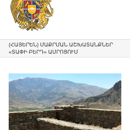
(ՀԱՅԵՐԵՆ) ՄԱՔՐՄԱՆ ԱՇԽԱՏԱՆՔՆԵՐ
«ՏԱՓԻ ԲԵՐԴ» ԱՄՐՈՑՈՒՄ
View
Larger
Image