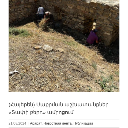
(Հայերեն) Մաքրման աշխատանքներ
«Տափի բերդ» ամրոցում
21/08/2024
|
Арарат
,
Новостная лента
,
Публикации