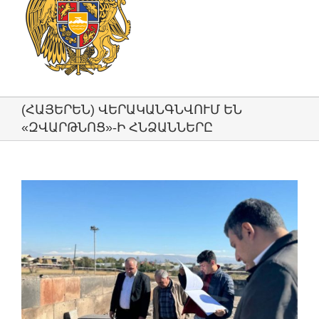
(ՀԱՅԵՐԵՆ) ՎԵՐԱԿԱՆԳՆՎՈՒՄ ԵՆ
«ԶՎԱՐԹՆՈՑ»-Ի ՀՆՁԱՆՆԵՐԸ
View
Larger
Image