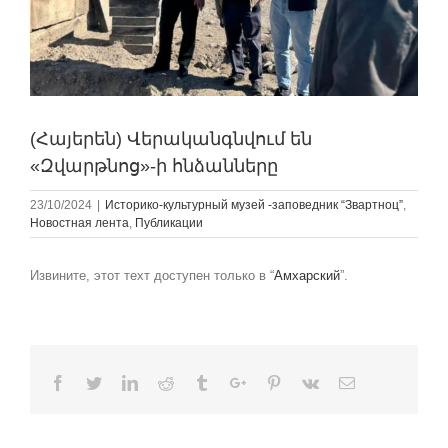
(Հայերեն) Վերականգնվում են
«Զվարթնոց»-ի հնձանները
23/10/2024
|
Историко-культурный музей -заповедник “Звартноц”
,
Новостная лента
,
Публикации
Извините, этот техт доступен только в “
Амхарский
”.
Facebook
Twitter
Linkedin
Reddit
Tumblr
Google+
Pinterest
Vk
Email