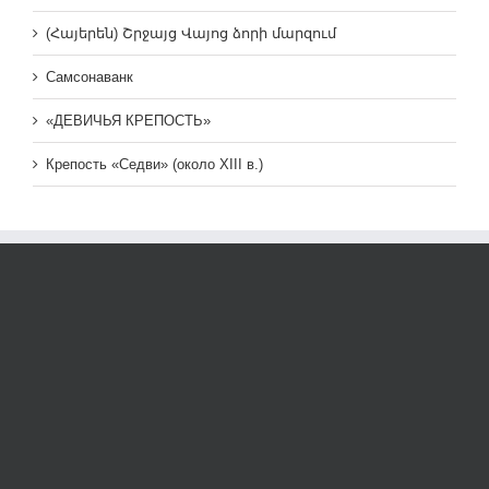
(Հայերեն) Շրջայց Վայոց ձորի մարզում
Самсонаванк
«ДЕВИЧЬЯ КРЕПОСТЬ»
Крепость «Седви» (около XIII в.)