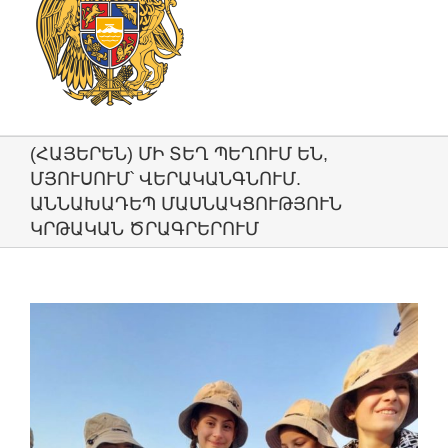
(ՀԱՅԵՐԵՆ) ՄԻ ՏԵՂ ՊԵՂՈՒՄ ԵՆ,
ՄՅՈՒՍՈՒՄ՝ ՎԵՐԱԿԱՆԳՆՈՒՄ.
ԱՆՆԱԽԱԴԵՊ ՄԱՍՆԱԿՑՈՒԹՅՈՒՆ
ԿՐԹԱԿԱՆ ԾՐԱԳՐԵՐՈՒՄ
View
Larger
Image