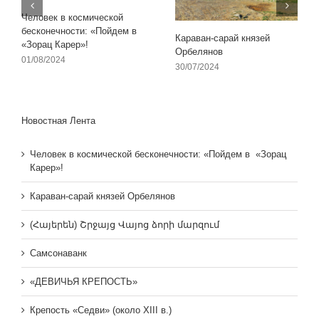
Человек в космической
бесконечности: «Пойдем в
Караван-сарай князей
«Зорац Карер»!
Орбелянов
01/08/2024
30/07/2024
Новостная Лента
Человек в космической бесконечности: «Пойдем в «Зорац
Карер»!
Караван-сарай князей Орбелянов
(Հայերեն) Շրջայց Վայոց ձորի մարզում
Самсонаванк
«ДЕВИЧЬЯ КРЕПОСТЬ»
Крепость «Седви» (около XIII в.)