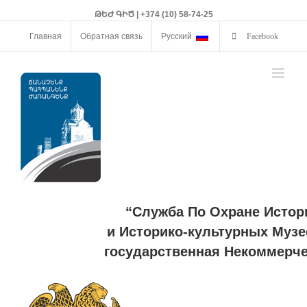
ԹԵԺ ԳԻԾ | +374 (10) 58-74-25
Главная
Обратная связь
Русский
Facebook
“Служба По Охране Истор
и Историко-культурных Музе
государственная Некоммерче