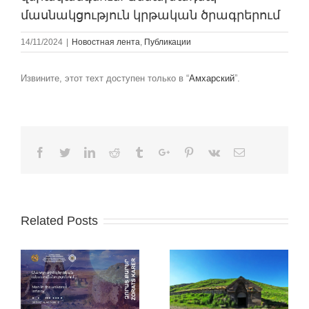
մասնակցություն կրթական ծրագրերում
14/11/2024
|
Новостная лента
,
Публикации
Извините, этот техт доступен только в “
Амхарский
”.
Facebook
Twitter
Linkedin
Reddit
Tumblr
Google+
Pinterest
Vk
Email
Related Posts