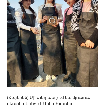
(Հայերեն) Մի տեղ պեղում են, մյուսում՝
վերականգնում. Աննախադեպ