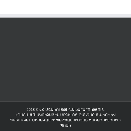
2018 © ՀՀ ՄՇԱԿՈՒՅԹԻ ՆԱԽԱՐԱՐՈՒԹՅՈՒՆ
«ՊԱՏՄԱՄՇԱԿՈՒԹԱՅԻՆ ԱՐԳԵԼՈՑ-ԹԱՆԳԱՐԱՆՆԵՐԻ ԵՎ
ՊԱՏՄԱԿԱՆ ՄԻՋԱՎԱՅՐԻ ՊԱՀՊԱՆՈՒԹՅԱՆ ԾԱՌԱՅՈՒԹՅՈՒՆ»
ՊՈԱԿ