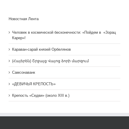
Новостная Лента
Человек в космической бесконечности: «Пойдем в «Зорац
Карер»!
Караван-сарай князей Орбелянов
(Հայերեն) Շրջայց Վայոց ձորի մարզում
Самсонаванк
«ДЕВИЧЬЯ КРЕПОСТЬ»
Крепость «Седви» (около XIII в.)