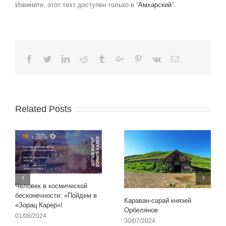
Извините, этот техт доступен только в “
Амхарский
”.
Facebook
Twitter
Linkedin
Reddit
Tumblr
Google+
Pinterest
Vk
Email
Related Posts
Человек в космической
бесконечности: «Пойдем в
Караван-сарай князей
«Зорац Карер»!
Орбелянов
01/08/2024
30/07/2024