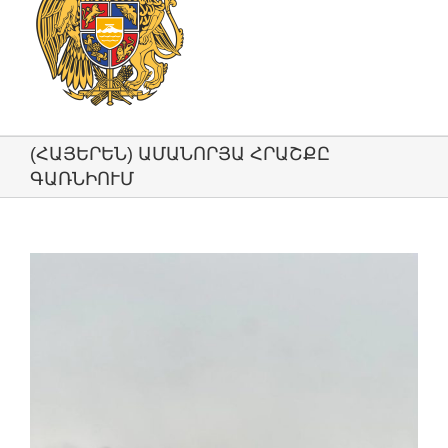
(ՀԱՅԵՐԵՆ) ԱՄԱՆՈՐՅԱ ՀՐԱՇՔԸ
ԳԱՌՆԻՈՒՄ
View
Larger
Image