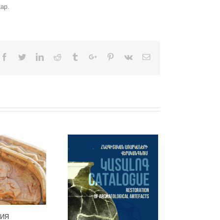
ар.
Facebook
Twitter
Linkedin
Reddit
Tumblr
Google+
Pinterest
Vk
Email
ИЯ