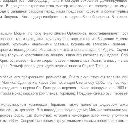
твацацин (Св. Богородицы). Она и сегодня сохраняет доминирующее 
фа. В процессе строительства мастер отказался от современных ему
оде с западной стороны перед нами предстают фрески и скульптурные
м Иисусом. Богородица изображена в виде небесной царицы. В высече
ацацин Момик, по поручению князей Орбелянов, восстанавливает пос
ораванк, где и находится скульптурное портретное изображение Момика
родой, крупными овальными глазами, курчавыми волосами, правая 
орые из исследователей считают, что это сцена создания Адама. Скуль
амку голубь с крестовидным венцом, клюв его касается губ Адама. Спр
ристос, левее – Богоматерь, правее – евангелист Иоанн, а внизу – леж
 луны. Рельеф воплощает идею неразрывности Святой Троицы.
украсив его прекрасными рельефами. О его скульптурном таланте св
я Момика. Один из хачкаров был посвящен Степаносу Орбеляну посмертно
 находится в церкви Св. Григора, а верхняя – была обнаружена в 1983 г
итории монастырского комплекса Нораванк. Позднее хачкар был перевез
 монастырском комплексе Нораванк также является шедевром арх
ельефным декором. Это последнее произведение Момика закончили уче
ерковь Зорац (Св. Воинства), которая в некоторых источниках упоминае
тым небом. Сооружение своими треугольными нишами напоминает композ