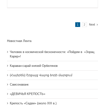
1
2
Next
Новостная Лента
Человек в космической бесконечности: «Пойдем в «Зорац
Карер»!
Караван-сарай князей Орбелянов
(Հայերեն) Շրջայց Վայոց ձորի մարզում
Самсонаванк
«ДЕВИЧЬЯ КРЕПОСТЬ»
Крепость «Седви» (около XIII в.)