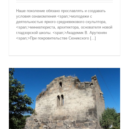
Наше поколение обязано прославлять и создавать
условия ознакомления <span;>молодежи с
деятельностью яркого средневекового скульптора,
<span;>миниатюриста, архитектора, основателя новой
гладзорской школы. <span;>Академик В. Арутюнян
<span;>При покровительстве Сюникского [...]