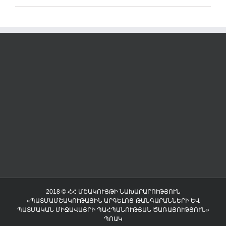
2018 © ՀՀ ՄՇԱԿՈՒՅԹԻ ՆԱԽԱՐԱՐՈՒԹՅՈՒՆ
«ՊԱՏՄԱՄՇԱԿՈՒԹԱՅԻՆ ԱՐԳԵԼՈՑ-ԹԱՆԳԱՐԱՆՆԵՐԻ ԵՎ
ՊԱՏՄԱԿԱՆ ՄԻՋԱՎԱՅՐԻ ՊԱՀՊԱՆՈՒԹՅԱՆ ԾԱՌԱՅՈՒԹՅՈՒՆ»
ՊՈԱԿ