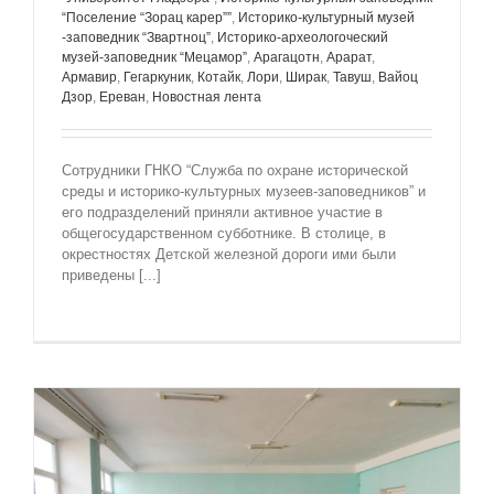
“Поселение “Зорац карер””
,
Историко-культурный музей
-заповедник “Звартноц”
,
Историко-археологоческий
музей-заповедник “Мецамор”
,
Арагацотн
,
Арарат
,
Армавир
,
Гегаркуник
,
Котайк
,
Лори
,
Ширак
,
Тавуш
,
Вайоц
Дзор
,
Ереван
,
Новостная лента
Сотрудники ГНКО “Служба по охране исторической
среды и историко-культурных музеев-заповедников” и
его подразделений приняли активное участие в
общегосударственном субботнике. В столице, в
окрестностях Детской железной дороги ими были
приведены [...]