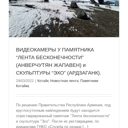
ВИДЕОКАМЕРЫ У ПАМЯТНИКА
“ЛЕНТА БЕСКОНЕЧНОСТИ”
(АНВЕРЧУТЯН ЖАПАВЕН) и
СКУЛЬПТУРЫ “ЭХО” (АРДЗАГАНК).
29/03/2022
|
Котайк
,
Новостная лента
,
Памятники
Котайкa
По решению Правительства Республики Армения, под
круглосуточным наблюдением будут находится
отреставрированный памятник "Лента бесконечности"
и скульптура "Эхо". После их реставрациии, по
инициативе ГНКО «Служба по охране [...]