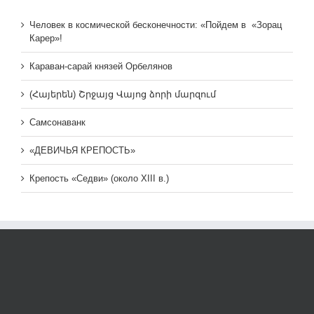
Человек в космической бесконечности: «Пойдем в «Зорац
Карер»!
Караван-сарай князей Орбелянов
(Հայերեն) Շրջայց Վայոց ձորի մարզում
Самсонаванк
«ДЕВИЧЬЯ КРЕПОСТЬ»
Крепость «Седви» (около XIII в.)