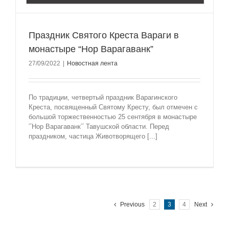
Праздник Святого Креста Вараги в
монастыре “Нор Варагаванк”
27/09/2022
|
Новостная лента
По традиции, четвертый праздник Варагинского
Креста, посвященный Святому Кресту, был отмечен с
большой торжественностью 25 сентября в монастыре
՛՛Нор Варагаванк՛՛ Тавушской области. Перед
праздником, частица Животворящего [...]
Previous
2
3
4
Next