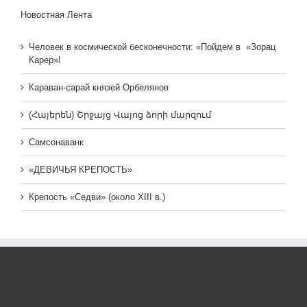
Новостная Лента
Человек в космической бесконечности: «Пойдем в «Зорац
Карер»!
Караван-сарай князей Орбелянов
(Հայերեն) Շրջայց Վայոց ձորի մարզում
Самсонаванк
«ДЕВИЧЬЯ КРЕПОСТЬ»
Крепость «Седви» (около XIII в.)