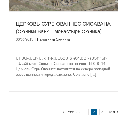
ЦЕРКОВЬ СУРБ ОВАННЕС СИСАВАНА
(Сюники Ванк – монастырь Сюника)
06/06/2013
|
Памятники Сюуника
ՍԻՍԱՎԱՆԻ Ս. ՀՈՎՀԱՆՆԵՍ ԵԿԵՂԵՑԻ (ՍՅՈՒՆԻ
ՎԱՆՔ) марз Сюник г. Сисиан гос. список, N 8. 6. 14
Церковь Сурб Ованнес находится на северо-западной
возвышенности города Сисиана. Согласно [...]
Previous
1
2
3
Next