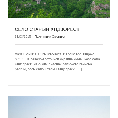
СЕЛО СТАРЫЙ ХНДЗОРЕСК
31/03/2015
|
Памятники Сюуника
марз Сюник в 13 км юго-вост. г. Горис гос. индекс
8.45.5 На северо-восточной окраине нынешнего села
Хндзореск, на обоих склонах глубокого каньона
раскинулось село Старый Хндзореск. [...]