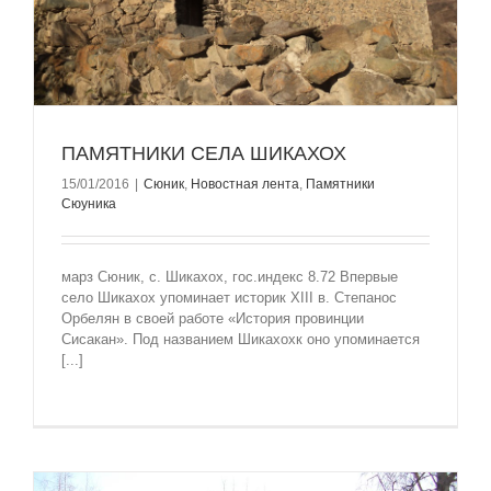
ПАМЯТНИКИ СЕЛА ШИКАХОХ
15/01/2016
|
Сюник
,
Новостная лента
,
Памятники
Сюуника
марз Сюник, с. Шикахох, гос.индекс 8.72 Впервые
село Шикахох упоминает историк ХIII в. Степанос
Орбелян в своей работе «История провинции
Сисакан». Под названием Шикахохк оно упоминается
[...]