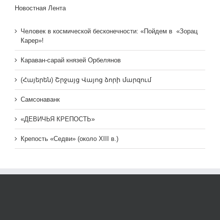
Новостная Лента
Человек в космической бесконечности: «Пойдем в «Зорац
Карер»!
Караван-сарай князей Орбелянов
(Հայերեն) Շրջայց Վայոց ձորի մարզում
Самсонаванк
«ДЕВИЧЬЯ КРЕПОСТЬ»
Крепость «Седви» (около XIII в.)