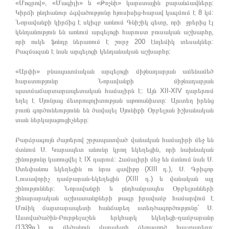
«Մոզրով», «Մագիլի» և «Թռչնի» կարստային քարանձավները:
Կիրճի ընդհանուր ձգվածությունը հյուսիսից-հարավ կազմում է 8 կմ:
Նորավանքի կիրճից է սկիզբ առնում Գնիշիկ գետը, որի ջրերից էլ
կենդանություն են առնում արգելոցի հարուստ բուսական աշխարհը,
որի ոսկե ֆոնդը ներառում է շուրջ 200 էնդեմիկ տեսակներ:
Բազմազան է նաև արգելոցի կենդանական աշխարհը:
«Արփի» բնապատմական արգելոցի միջնադարյան ամենամեծ
հարստությունը Նորավանքի միջնադարյան
պատմաճարտարապետական համալիրն է: Այն XII-XIV դարերում
եղել է Սյունյաց մետրոպոլիտության աթոռանիստը: Այստեղ իրենց
բուռն գործունեությունն են ծավալել Սյունիքի Օրբելյան իշխանական
տան ներկայացուցիչները:
Բարձրագույն ժայռերով շրջապատված վանական համալիրի մեջ են
մտնում Ս. Կարապետ անունը կրող եկեղեցին, որի նախնական
շինությունը կառուցվել է IX դարում: Համալիրի մեջ են մտնում նաև Ս.
Ստեփանոս եկեղեցին ու նրա գավիթը (XIII դ.), Ս. Գրիգոր
Լուսավորիչ դամբարան-եկեղեցին (XIII դ.) և վանական այլ
շինություններ: Նորավանքի և ընդհանրապես Օրբելյանների
շինարարական աշխատանքների թագը իրավամբ համարվում է
Մոմիկ ճարտարապետի հանճարեղ ստեղծագործությունը` Ս.
Աստվածածին-Բուրթելաշեն երկհարկ եկեղեցի-դամբարանը
(1339թ.) ու մեծանուն վարպետի ձեռագործ խաչքարերը: