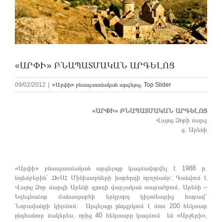
«ԱՐՓԻ» ԲՆԱՊԱՏՄԱԿԱՆ ԱՐԳԵԼՈՑ
09/02/2012
|
«Արփի» բնապատմական արգելոց
,
Top Slider
«ԱՐՓԻ» ԲՆԱՊԱՏՄԱԿԱՆ ԱՐԳԵԼՈՑ
Վայոց Ձորի մարզ
գ. Արենի
«Արփի» բնապատմական արգելոցը կազմավորվել է 1988 թ.
նոյեմբերին` ՀԽՍՀ Մինիստրների խորհրդի որոշմամբ: Գտնվում է
Վայոց Ձոր մարզի Արենի գյուղի վարչական տարածքում, Արենի –
Եղեգնաձոր ճանապարհի երկրորդ կիլոմետրից հարավ`
Նորավանքի կիրճում: Արգելոցը ընդգրկում է մոտ 200 հեկտար
ընդհանուր մակերես, որից 40 հեկտարը կազմում են «Արջերի»,