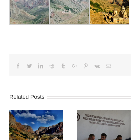
Facebook
Twitter
Linkedin
Reddit
Tumblr
Google+
Pinterest
Vk
Email
Related Posts