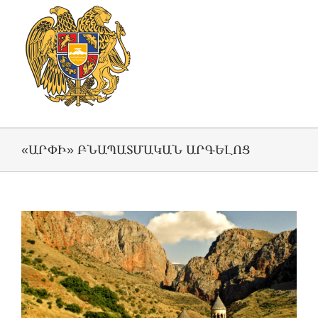
«ԱՐՓԻ» ԲՆԱՊԱՏՄԱԿԱՆ ԱՐԳԵԼՈՑ
View
Larger
Image