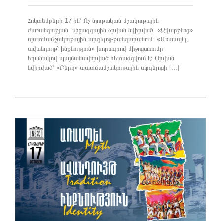
Հոկտեմբերի 17-ին՝ Ոչ նյութական մշակութային
ժառանգության միջազգային օրվան նվիրված «Զվարթնոց»
պատմամշակութային արգելոց-թանգարանում «Առասպել,
ավանդույթ՝ ինքնություն» խորագրով միջոցառումը
եղանակով պայմանավորված հետաձգվում է։ Օրվան
նվիրված՝ «Բերդ» պատմամշակութային արգելոցի [...]