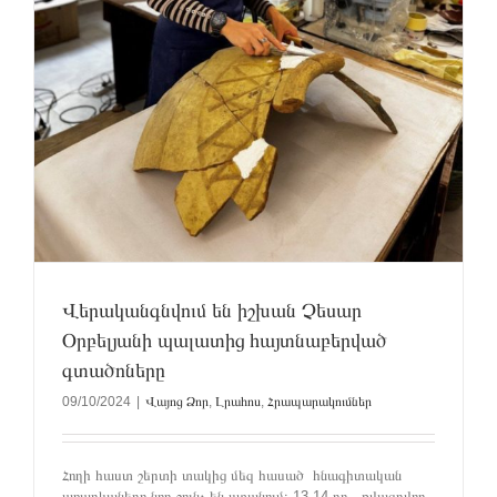
Վերականգնվում են իշխան Չեսար
Օրբելյանի պալատից հայտնաբերված
գտածոները
09/10/2024
|
Վայոց Ձոր
,
Լրահոս
,
Հրապարակումներ
Հողի հաստ շերտի տակից մեզ հասած հնագիտական
առարկաները նոր շունչ են ստանում։ 13-14 դդ․ թվագրվող