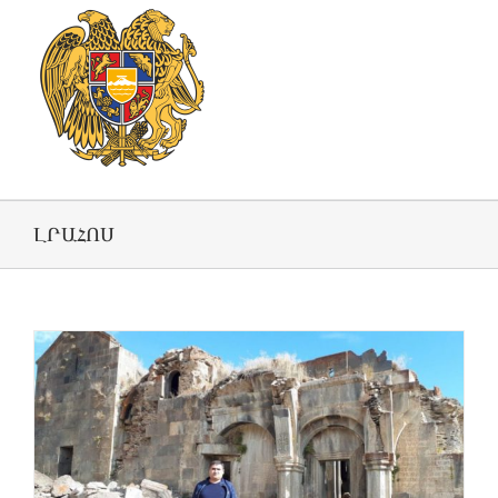
ԼՐԱՀՈՍ