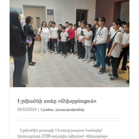
Էջմիածնի տոնը «Զվարթնոցում»
09/10/2024
|
Լրահոս
,
Հրապարակումներ
Էջմիածին քաղաքի /Վաղարշապատ համայնք/
հիմնադրման 2709-ամյակին նվիրված «Զվարթնոց»