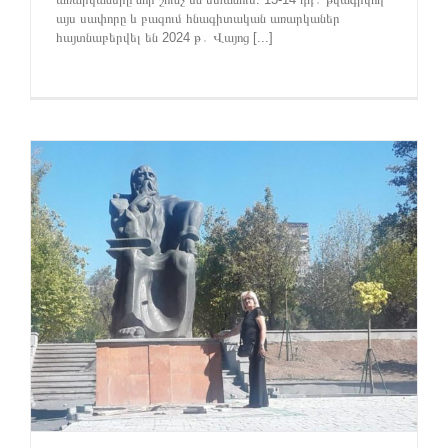
այս սափորը և բազում հնագիտական առարկաներ
հայտնաբերվել են 2024 թ․ Վայոց [...]