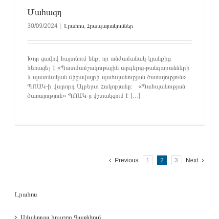
Մահազդ
30/09/2024
|
Լրահոս
,
Հրապարակումներ
Խոր ցավով հայտնում ենք, որ անժամանակ կյանքից
հեռացել է «Պատմամշակութային արգելոց-թանգարանների
և պատմական միջավայրի պահպանության ծառայություն»
ՊՈԱԿ-ի վարորդ Ալբերտ Հակոբյանը։ «Պահպանության
ծառայություն» ՊՈԱԿ-ը վշտակցում է [...]
Previous
1
2
3
Next
Լրահոս
Ամանորյա հրաշքը Գառնիում