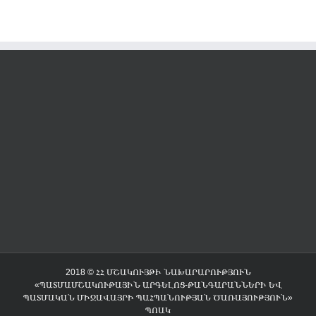
2018 © ՀՀ ՄՇԱԿՈՒՅԹԻ ՆԱԽԱՐԱՐՈՒԹՅՈՒՆ
«ՊԱՏՄԱՄՇԱԿՈՒԹԱՅԻՆ ԱՐԳԵԼՈՑ-ԹԱՆԳԱՐԱՆՆԵՐԻ ԵՎ
ՊԱՏՄԱԿԱՆ ՄԻՋԱՎԱՅՐԻ ՊԱՀՊԱՆՈՒԹՅԱՆ ԾԱՌԱՅՈՒԹՅՈՒՆ»
ՊՈԱԿ