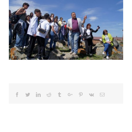
Facebook
Twitter
Linkedin
Reddit
Tumblr
Google+
Pinterest
Vk
Email