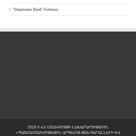
“Shamiram Berd” Fortress
2018 © ՀՀ ՄՇԱԿՈՒՅԹԻ ՆԱԽԱՐԱՐՈՒԹՅՈՒՆ
«ՊԱՏՄԱՄՇԱԿՈՒԹԱՅԻՆ ԱՐԳԵԼՈՑ-ԹԱՆԳԱՐԱՆՆԵՐԻ ԵՎ