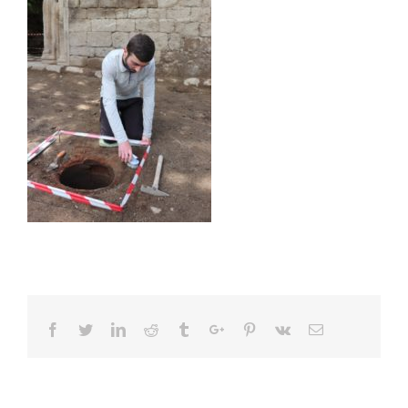
Facebook
Twitter
Linkedin
Reddit
Tumblr
Google+
Pinterest
Vk
Email