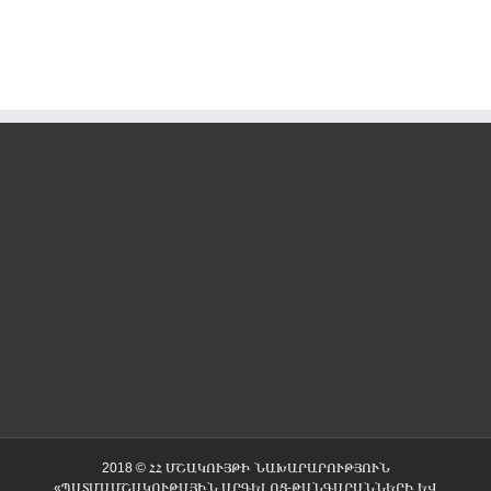
2018 © ՀՀ ՄՇԱԿՈՒՅԹԻ ՆԱԽԱՐԱՐՈՒԹՅՈՒՆ
«ՊԱՏՄԱՄՇԱԿՈՒԹԱՅԻՆ ԱՐԳԵԼՈՑ-ԹԱՆԳԱՐԱՆՆԵՐԻ ԵՎ