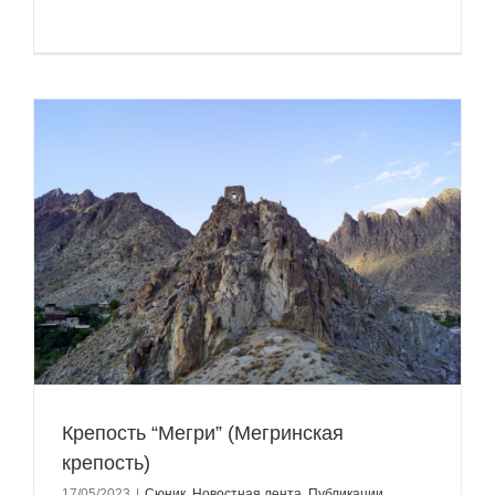
Крепость “Мегри” (Мегринская
крепость)
17/05/2023
|
Сюник
,
Новостная лента
,
Публикации
,