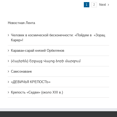
1
2
Next
Новостная Лента
Человек в космической бесконечности: «Пойдем в «Зорац
Карер»!
Караван-сарай князей Орбелянов
(Հայերեն) Շրջայց Վայոց ձորի մարզում
Самсонаванк
«ДЕВИЧЬЯ КРЕПОСТЬ»
Крепость «Седви» (около XIII в.)