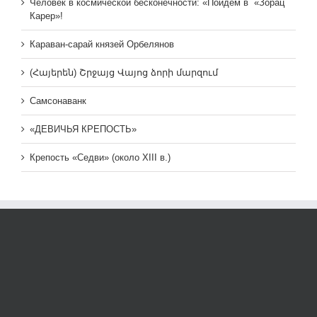
Человек в космической бесконечности: «Пойдем в «Зорац
Карер»!
Караван-сарай князей Орбелянов
(Հայերեն) Շրջայց Վայոց ձորի մարզում
Самсонаванк
«ДЕВИЧЬЯ КРЕПОСТЬ»
Крепость «Седви» (около XIII в.)