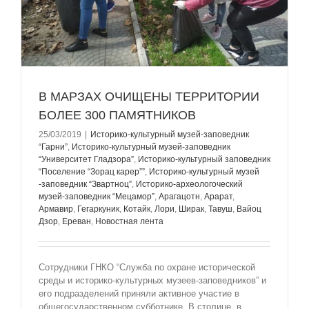
В МАРЗАХ ОЧИЩЕНЫ ТЕРРИТОРИИ
БОЛЕЕ 300 ПАМЯТНИКОВ
25/03/2019
|
Историко-культурный музей-заповедник
“Гарни”
,
Историко-культурный музей-заповедник
“Университет Гладзорa”
,
Историко-культурный заповедник
“Поселение “Зорац карер””
,
Историко-культурный музей
-заповедник “Звартноц”
,
Историко-археологоческий
музей-заповедник “Мецамор”
,
Арагацотн
,
Арарат
,
Армавир
,
Гегаркуник
,
Котайк
,
Лори
,
Ширак
,
Тавуш
,
Вайоц
Дзор
,
Ереван
,
Новостная лента
Сотрудники ГНКО “Служба по охране исторической
среды и историко-культурных музеев-заповедников” и
его подразделений приняли активное участие в
общегосударственном субботнике. В столице, в