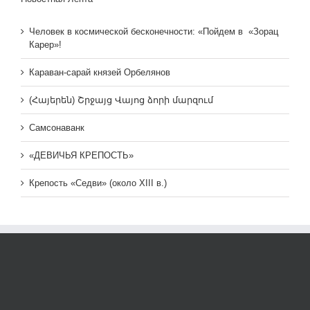
Человек в космической бесконечности: «Пойдем в «Зорац
Карер»!
Караван-сарай князей Орбелянов
(Հայերեն) Շրջայց Վայոց ձորի մարզում
Самсонаванк
«ДЕВИЧЬЯ КРЕПОСТЬ»
Крепость «Седви» (около XIII в.)