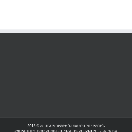
2018 © ՀՀ ՄՇԱԿՈՒՅԹԻ ՆԱԽԱՐԱՐՈՒԹՅՈՒՆ
«ՊԱՏՄԱՄՇԱԿՈՒԹԱՅԻՆ ԱՐԳԵԼՈՑ-ԹԱՆԳԱՐԱՆՆԵՐԻ ԵՎ