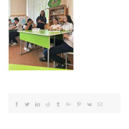
Facebook
Twitter
Linkedin
Reddit
Tumblr
Google+
Pinterest
Vk
Email