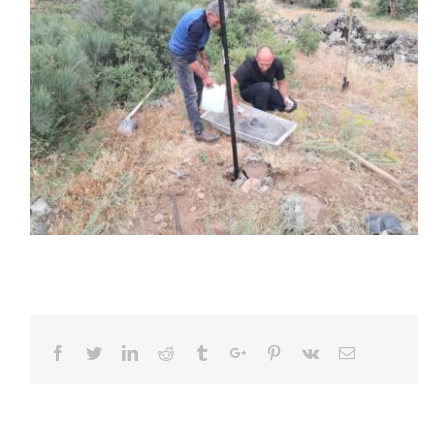
Facebook
Twitter
Linkedin
Reddit
Tumblr
Google+
Pinterest
Vk
Email