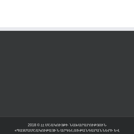
2018 © ՀՀ ՄՇԱԿՈՒՅԹԻ ՆԱԽԱՐԱՐՈՒԹՅՈՒՆ
«ՊԱՏՄԱՄՇԱԿՈՒԹԱՅԻՆ ԱՐԳԵԼՈՑ-ԹԱՆԳԱՐԱՆՆԵՐԻ ԵՎ