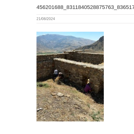
456201688_8311840528875763_83651
21/08/2024