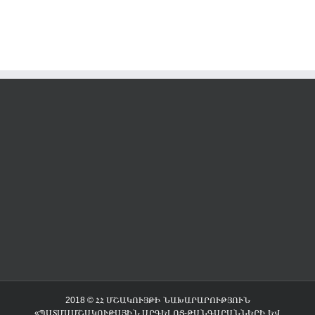
2018 © ՀՀ ՄՇԱԿՈՒՅԹԻ ՆԱԽԱՐԱՐՈՒԹՅՈՒՆ
«ՊԱՏՄԱՄՇԱԿՈՒԹԱՅԻՆ ԱՐԳԵԼՈՑ-ԹԱՆԳԱՐԱՆՆԵՐԻ ԵՎ