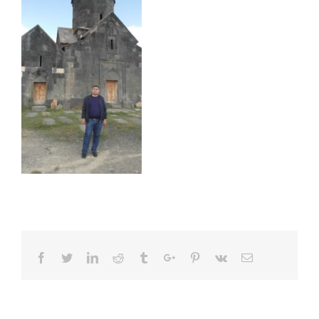
Facebook
Twitter
Linkedin
Reddit
Tumblr
Google+
Pinterest
Vk
Email