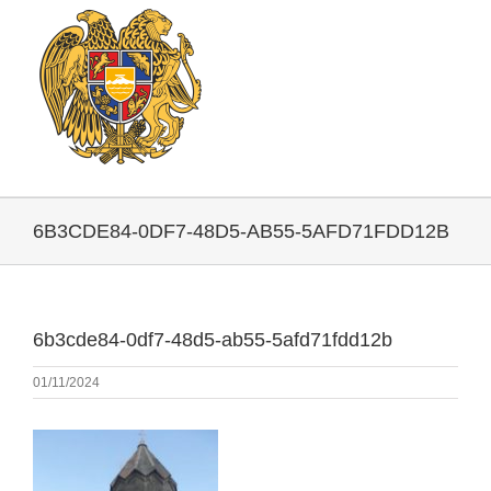
6B3CDE84-0DF7-48D5-AB55-5AFD71FDD12B
6b3cde84-0df7-48d5-ab55-5afd71fdd12b
01/11/2024