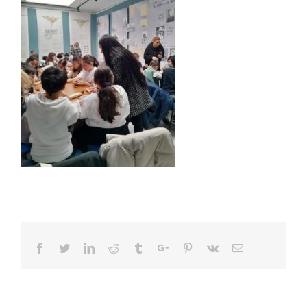
Facebook
Twitter
Linkedin
Reddit
Tumblr
Google+
Pinterest
Vk
Email