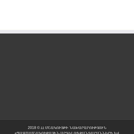
2018 © ՀՀ ՄՇԱԿՈՒՅԹԻ ՆԱԽԱՐԱՐՈՒԹՅՈՒՆ
«ՊԱՏՄԱՄՇԱԿՈՒԹԱՅԻՆ ԱՐԳԵԼՈՑ-ԹԱՆԳԱՐԱՆՆԵՐԻ ԵՎ