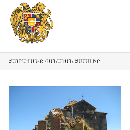
ՀԱՅՐԱՎԱՆՔ ՎԱՆԱԿԱՆ ՀԱՄԱԼԻՐ
View
Larger
Image