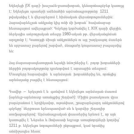
Եկեղեցի (IX դար)- խաչաձև-քառախորան, կենտրոնագմբեթ կառույց
է: Եկեղեցու պատերի ամենահին արձանագրությունը 1211
թվականից է և վերաբերում է հիմնական վերանորոգումներին:
Հարավարևելյան անկյանը կից ունի մի խորան` հավանաբար
հետագայում ավելացրած: Գմբեթը կործանվել է XIX դարի վերջին.
ներկայիս ամբողջական տեսքը 1980-ական թթ. վերականգնման
արդյունք է: Կառույցի միայն անկյուններն ու այլ շաղկապող մասերն
են սրբատաշ քարերով շարված, մնացածը կոպտատաշ բազալտից
են:
Հայ ճարտարապետության եզակի նմուշներից է. բոլոր խորանների
ներքին բոլորակությունը դրսևորվում է արտաքին տեսքում:
Մուտքերը հարավային և արևմտյան խորաններից են, որոնցից
արևմտյանը բացվել է հետագայում:
Գավիթ – երկսյուն է և գտնվում է եկեղեցու արևմտյան մասում
(արևելք-արևմուտք առանցքից շեղված): Միջին քառակուսու վրա
բարձրանում է երդիկավոր, ութանիստ, շթաքարեզարդ անկյուններով
գմբեթը` ներքուստ երեսպատված սև և կարմիր շեղադիր
տուֆաքարերով: Արձանագրական փաստերից երևում է, որ այն
կառուցվել է Ներսես և Յովասափ եղբայր առաջնորդների կողմից`
1211 թ. եկեղեցու նորոգումների ընթացքում, կամ նրանից
անմիջապես հետո: