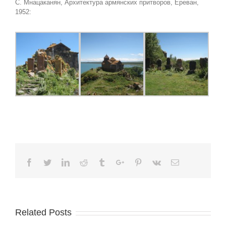
С. Мнацаканян, Архитектура армянских притворов, Ереван,
1952:
Facebook
Twitter
Linkedin
Reddit
Tumblr
Google+
Pinterest
Vk
Email
Related Posts