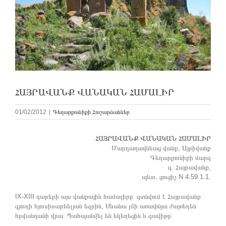
ՀԱՅՐԱՎԱՆՔ ՎԱՆԱԿԱՆ ՀԱՄԱԼԻՐ
01/02/2012
|
Գեղարքունիքի Հուշարձաններ
ՀԱՅՐԱՎԱՆՔ ՎԱՆԱԿԱՆ ՀԱՄԱԼԻՐ
Մարդաղավնեաց վանք, Այրիվանք
Գեղարքունիքի մարզ
գ. Հայրավանք,
պետ. ցուցիչ N 4.59.1.1.
IX-XIII դարերի այս վանքային համալիրը գտնվում է Հայրավանք
գյուղի հյուսիսարևելյան եզրին, Սևանա լճի առափնյա ժայռեղեն
հրվանդանի վրա: Պահպանվել են եկեղեցին և գավիթը: