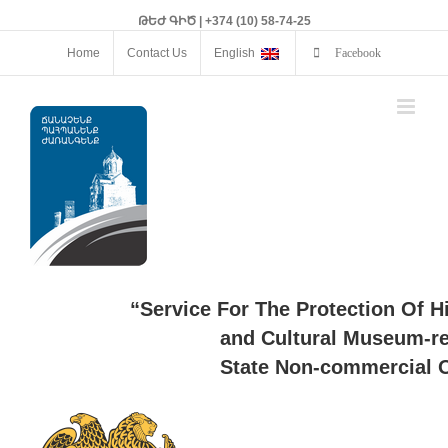
ԹԵԺ ԳԻԾ | +374 (10) 58-74-25
Home
Contact Us
English
Facebook
“Service For The Protection Of H
and Cultural Museum-re
State Non-commercial O