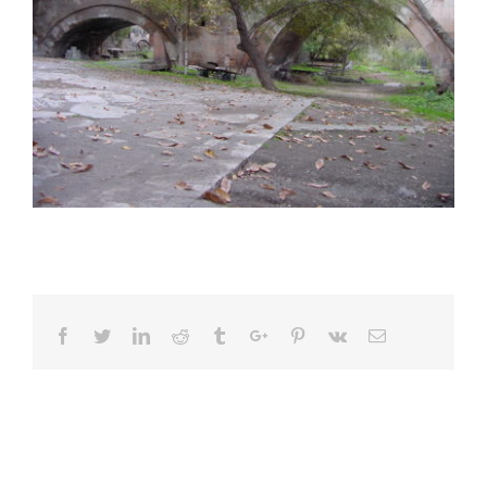
Facebook
Twitter
Linkedin
Reddit
Tumblr
Google+
Pinterest
Vk
Email