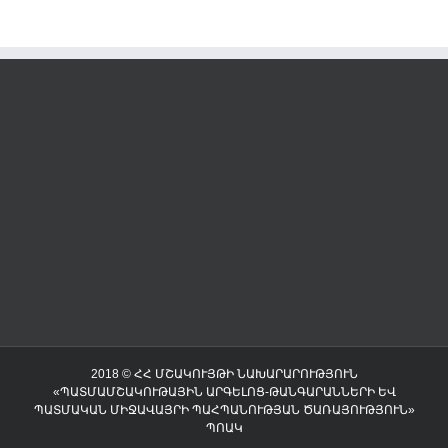
2018 © ՀՀ ՄՇԱԿՈՒՅԹԻ ՆԱԽԱՐԱՐՈՒԹՅՈՒՆ
«ՊԱՏՄԱՄՇԱԿՈՒԹԱՅԻՆ ԱՐԳԵԼՈՑ-ԹԱՆԳԱՐԱՆՆԵՐԻ ԵՎ
ՊԱՏՄԱԿԱՆ ՄԻՋԱՎԱՅՐԻ ՊԱՀՊԱՆՈՒԹՅԱՆ ԾԱՌԱՅՈՒԹՅՈՒՆ»
ՊՈԱԿ