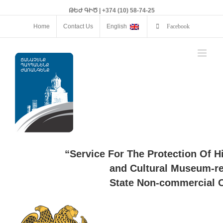
ԹԵԺ ԳԻԾ | +374 (10) 58-74-25
Home
Contact Us
English
Facebook
“Service For The Protection Of H
and Cultural Museum-re
State Non-commercial O