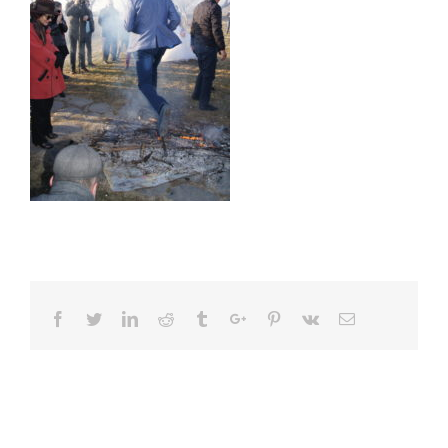
Facebook
Twitter
Linkedin
Reddit
Tumblr
Google+
Pinterest
Vk
Email