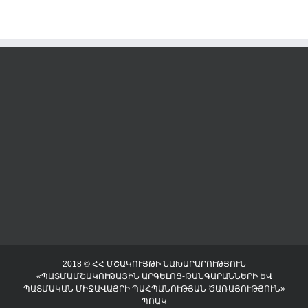
2018 © ՀՀ ՄՇԱԿՈՒՅԹԻ ՆԱԽԱՐԱՐՈՒԹՅՈՒՆ
«ՊԱՏՄԱՄՇԱԿՈՒԹԱՅԻՆ ԱՐԳԵԼՈՑ-ԹԱՆԳԱՐԱՆՆԵՐԻ ԵՎ
ՊԱՏՄԱԿԱՆ ՄԻՋԱՎԱՅՐԻ ՊԱՀՊԱՆՈՒԹՅԱՆ ԾԱՌԱՅՈՒԹՅՈՒՆ»
ՊՈԱԿ