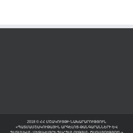
2018 © ՀՀ ՄՇԱԿՈՒՅԹԻ ՆԱԽԱՐԱՐՈՒԹՅՈՒՆ
«ՊԱՏՄԱՄՇԱԿՈՒԹԱՅԻՆ ԱՐԳԵԼՈՑ-ԹԱՆԳԱՐԱՆՆԵՐԻ ԵՎ
ՊԱՏՄԱԿԱՆ ՄԻՋԱՎԱՅՐԻ ՊԱՀՊԱՆՈՒԹՅԱՆ ԾԱՌԱՅՈՒԹՅՈՒՆ»