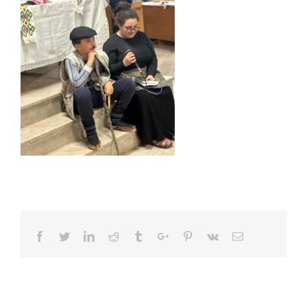
Facebook
Twitter
Linkedin
Reddit
Tumblr
Google+
Pinterest
Vk
Email