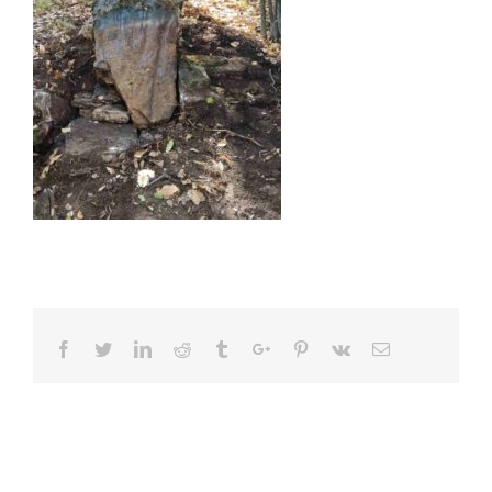
Facebook
Twitter
Linkedin
Reddit
Tumblr
Google+
Pinterest
Vk
Email