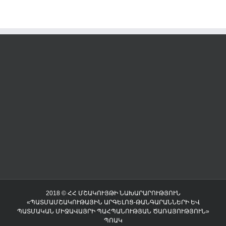
2018 © ՀՀ ՄՇԱԿՈՒՅԹԻ ՆԱԽԱՐԱՐՈՒԹՅՈՒՆ
«ՊԱՏՄԱՄՇԱԿՈՒԹԱՅԻՆ ԱՐԳԵԼՈՑ-ԹԱՆԳԱՐԱՆՆԵՐԻ ԵՎ
ՊԱՏՄԱԿԱՆ ՄԻՋԱՎԱՅՐԻ ՊԱՀՊԱՆՈՒԹՅԱՆ ԾԱՌԱՅՈՒԹՅՈՒՆ»
ՊՈԱԿ