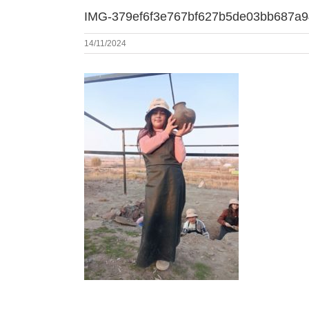
IMG-379ef6f3e767bf627b5de03bb687a9
14/11/2024