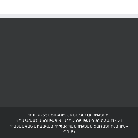
2018 © ՀՀ ՄՇԱԿՈՒՅԹԻ ՆԱԽԱՐԱՐՈՒԹՅՈՒՆ
«ՊԱՏՄԱՄՇԱԿՈՒԹԱՅԻՆ ԱՐԳԵԼՈՑ-ԹԱՆԳԱՐԱՆՆԵՐԻ ԵՎ
ՊԱՏՄԱԿԱՆ ՄԻՋԱՎԱՅՐԻ ՊԱՀՊԱՆՈՒԹՅԱՆ ԾԱՌԱՅՈՒԹՅՈՒՆ»
ՊՈԱԿ