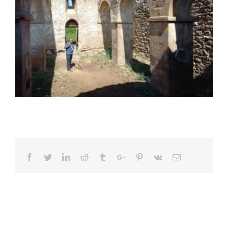
Facebook
Twitter
Linkedin
Reddit
Tumblr
Google+
Pinterest
Vk
Email