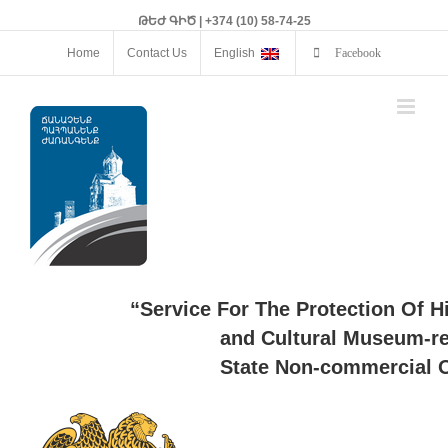
ԹԵԺ ԳԻԾ | +374 (10) 58-74-25
Home
Contact Us
English
Facebook
“Service For The Protection Of H
and Cultural Museum-re
State Non-commercial O