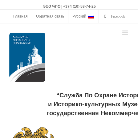
ԹԵԺ ԳԻԾ | +374 (10) 58-74-25
Главная
Обратная связь
Русский
Facebook
“Служба По Охране Истор
и Историко-культурных Музе
государственная Некоммерче