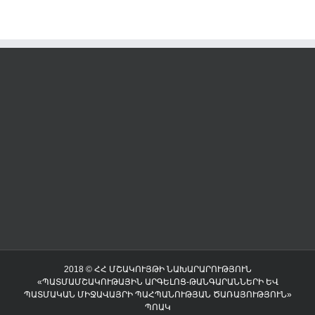
2018 © ՀՀ ՄՇԱԿՈՒՅԹԻ ՆԱԽԱՐԱՐՈՒԹՅՈՒՆ
«ՊԱՏՄԱՄՇԱԿՈՒԹԱՅԻՆ ԱՐԳԵԼՈՑ-ԹԱՆԳԱՐԱՆՆԵՐԻ ԵՎ
ՊԱՏՄԱԿԱՆ ՄԻՋԱՎԱՅՐԻ ՊԱՀՊԱՆՈՒԹՅԱՆ ԾԱՌԱՅՈՒԹՅՈՒՆ»
ՊՈԱԿ