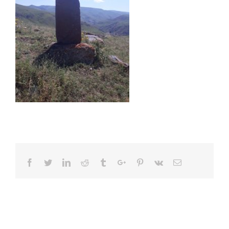
Facebook
Twitter
Linkedin
Reddit
Tumblr
Google+
Pinterest
Vk
Email