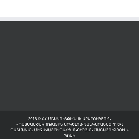
2018 © ՀՀ ՄՇԱԿՈՒՅԹԻ ՆԱԽԱՐԱՐՈՒԹՅՈՒՆ
«ՊԱՏՄԱՄՇԱԿՈՒԹԱՅԻՆ ԱՐԳԵԼՈՑ-ԹԱՆԳԱՐԱՆՆԵՐԻ ԵՎ
ՊԱՏՄԱԿԱՆ ՄԻՋԱՎԱՅՐԻ ՊԱՀՊԱՆՈՒԹՅԱՆ ԾԱՌԱՅՈՒԹՅՈՒՆ»
ՊՈԱԿ