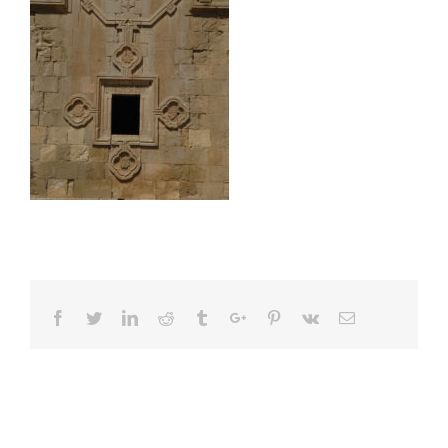
Facebook
Twitter
Linkedin
Reddit
Tumblr
Google+
Pinterest
Vk
Email