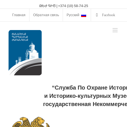
ԹԵԺ ԳԻԾ | +374 (10) 58-74-25
Главная
Обратная связь
Русский
Facebook
“Служба По Охране Истор
и Историко-культурных Музе
государственная Некоммерче