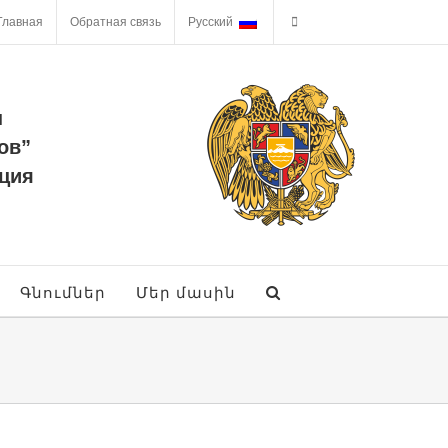
Главная
Обратная связь
Русский
ы
ов”
ция
Գնումներ
Մեր մասին