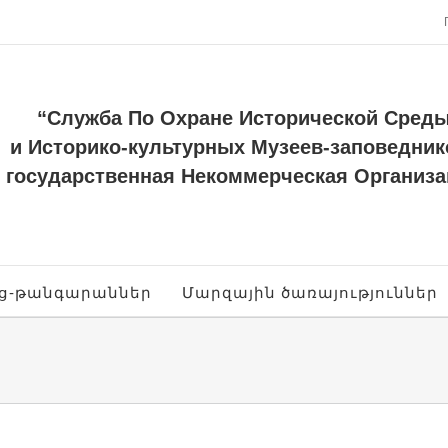
“Служба По Охране Исторической Сред
и Историко-культурных Музеев-заповедник
государственная Некоммерческая Организа
ոց-թանգարաններ
Մարզային ծառայություններ