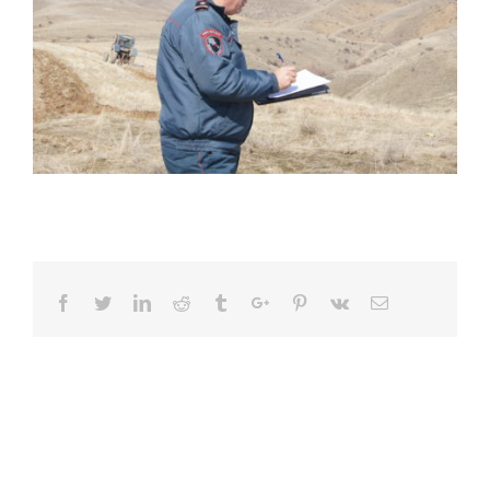
Facebook
Twitter
Linkedin
Reddit
Tumblr
Google+
Pinterest
Vk
Email