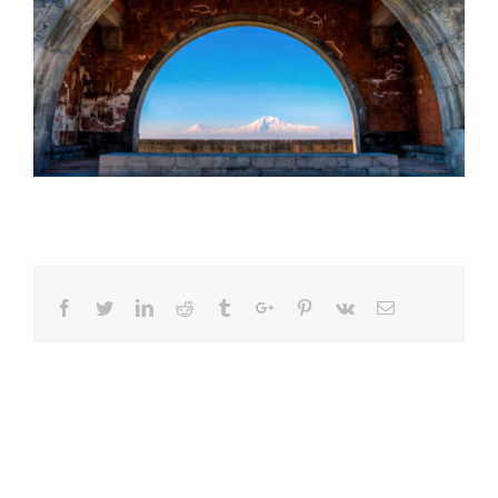
Facebook
Twitter
Linkedin
Reddit
Tumblr
Google+
Pinterest
Vk
Email