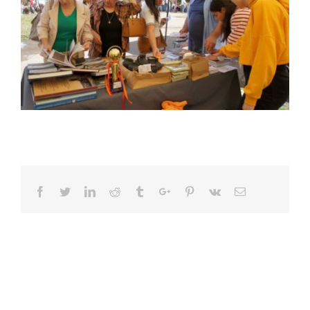
Facebook
Twitter
Linkedin
Reddit
Tumblr
Google+
Pinterest
Vk
Email