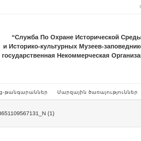
“Служба По Охране Исторической Сред
и Историко-культурных Музеев-заповедник
государственная Некоммерческая Организа
ոց-թանգարաններ
Մարզային ծառայություններ
651109567131_N (1)