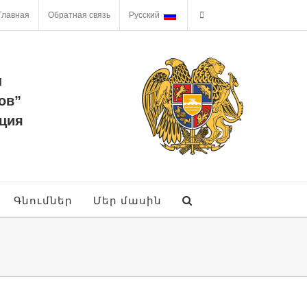
Главная
Обратная связь
Русский
ы
ов”
ция
Գնումներ
Մեր մասին