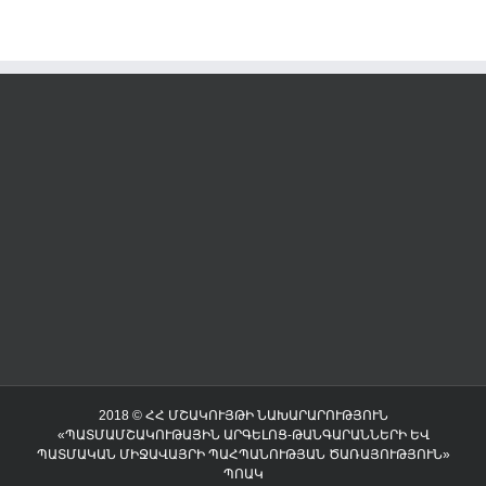
2018 © ՀՀ ՄՇԱԿՈՒՅԹԻ ՆԱԽԱՐԱՐՈՒԹՅՈՒՆ
«ՊԱՏՄԱՄՇԱԿՈՒԹԱՅԻՆ ԱՐԳԵԼՈՑ-ԹԱՆԳԱՐԱՆՆԵՐԻ ԵՎ
ՊԱՏՄԱԿԱՆ ՄԻՋԱՎԱՅՐԻ ՊԱՀՊԱՆՈՒԹՅԱՆ ԾԱՌԱՅՈՒԹՅՈՒՆ»
ՊՈԱԿ