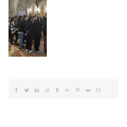
Facebook
Twitter
Linkedin
Reddit
Tumblr
Google+
Pinterest
Vk
Email