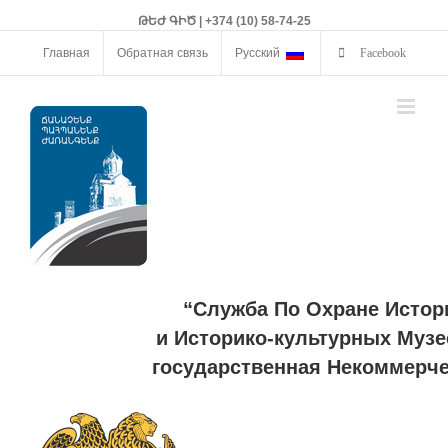
ԹԵԺ ԳԻԾ | +374 (10) 58-74-25
Главная
Обратная связь
Русский
Facebook
“Служба По Охране Истор
и Историко-культурных Музе
государственная Некоммерче