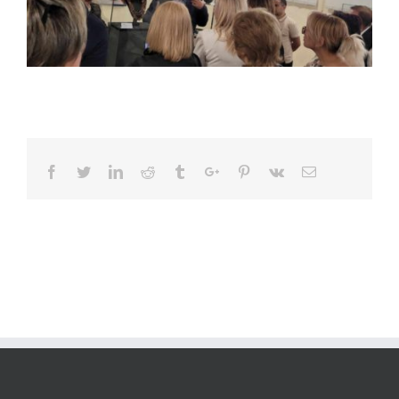
Facebook
Twitter
Linkedin
Reddit
Tumblr
Google+
Pinterest
Vk
Email