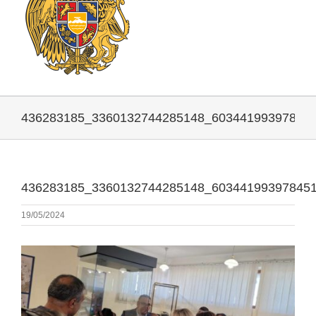
436283185_3360132744285148_60344199397845
436283185_3360132744285148_60344199397845
19/05/2024