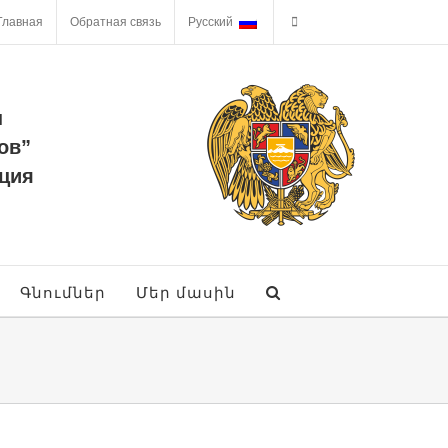
Главная
Обратная связь
Русский
ы
ов”
ция
Գնումներ
Մեր մասին