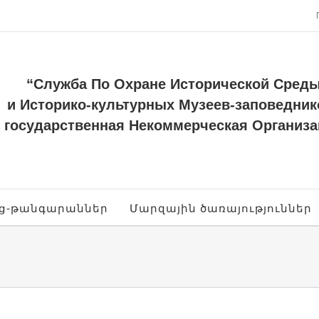
“Служба По Охране Исторической Сред
и Историко-культурных Музеев-заповедник
государственная Некоммерческая Организа
ոց-թանգարաններ
Մարզային ծառայություններ