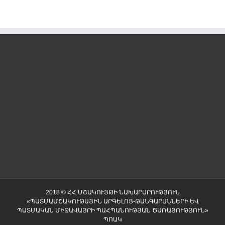
2018 © ՀՀ ՄՇԱԿՈՒՅԹԻ ՆԱԽԱՐԱՐՈՒԹՅՈՒՆ
«ՊԱՏՄԱՄՇԱԿՈՒԹԱՅԻՆ ԱՐԳԵԼՈՑ-ԹԱՆԳԱՐԱՆՆԵՐԻ ԵՎ
ՊԱՏՄԱԿԱՆ ՄԻՋԱՎԱՅՐԻ ՊԱՀՊԱՆՈՒԹՅԱՆ ԾԱՌԱՅՈՒԹՅՈՒՆ»
ՊՈԱԿ