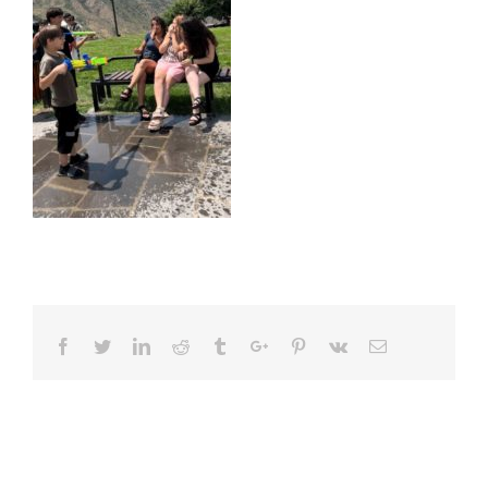
Facebook
Twitter
Linkedin
Reddit
Tumblr
Google+
Pinterest
Vk
Email