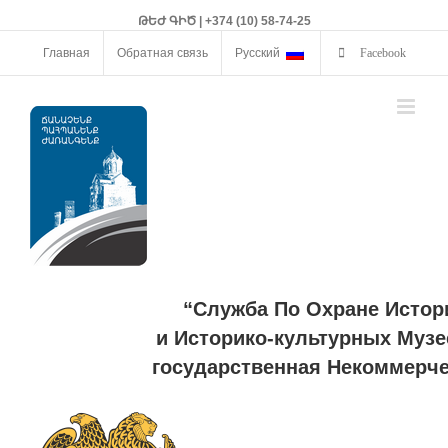
ԹԵԺ ԳԻԾ | +374 (10) 58-74-25
Главная
Обратная связь
Русский
Facebook
“Служба По Охране Истор
и Историко-культурных Музе
государственная Некоммерче