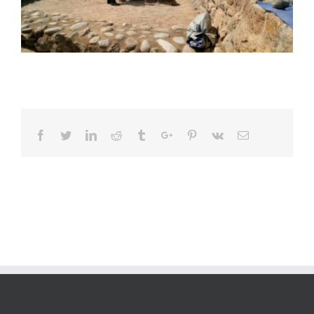
Facebook
Twitter
Linkedin
Reddit
Tumblr
Google+
Pinterest
Vk
Email