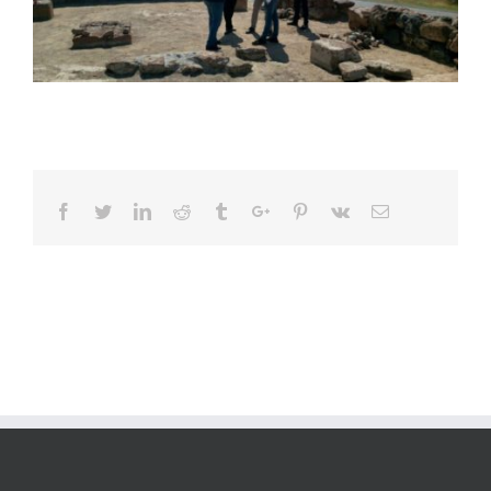
Facebook
Twitter
Linkedin
Reddit
Tumblr
Google+
Pinterest
Vk
Email