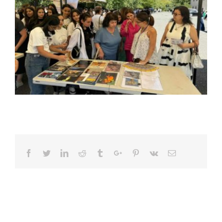
Facebook
Twitter
Linkedin
Reddit
Tumblr
Google+
Pinterest
Vk
Email