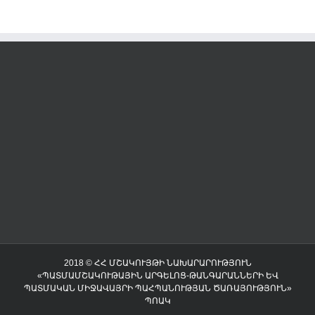
2018 © ՀՀ ՄՇԱԿՈՒՅԹԻ ՆԱԽԱՐԱՐՈՒԹՅՈՒՆ
«ՊԱՏՄԱՄՇԱԿՈՒԹԱՅԻՆ ԱՐԳԵԼՈՑ-ԹԱՆԳԱՐԱՆՆԵՐԻ ԵՎ
ՊԱՏՄԱԿԱՆ ՄԻՋԱՎԱՅՐԻ ՊԱՀՊԱՆՈՒԹՅԱՆ ԾԱՌԱՅՈՒԹՅՈՒՆ»
ՊՈԱԿ