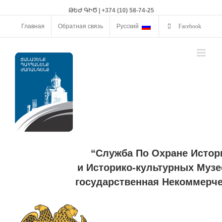
ԹԵԺ ԳԻԾ | +374 (10) 58-74-25
Главная
Обратная связь
Русский
Facebook
“Служба По Охране Истор
и Историко-культурных Музе
государственная Некоммерче