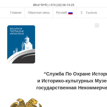
ԹԵԺ ԳԻԾ | +374 (10) 58-74-25
Главная
Обратная связь
Русский
Facebook
“Служба По Охране Истор
и Историко-культурных Музе
государственная Некоммерче