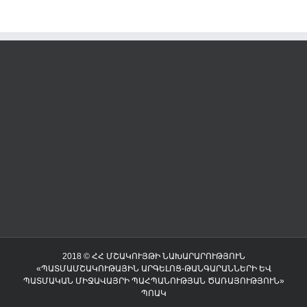
2018 © ՀՀ ՄՇԱԿՈՒՅԹԻ ՆԱԽԱՐԱՐՈՒԹՅՈՒՆ
«ՊԱՏՄԱՄՇԱԿՈՒԹԱՅԻՆ ԱՐԳԵԼՈՑ-ԹԱՆԳԱՐԱՆՆԵՐԻ ԵՎ
ՊԱՏՄԱԿԱՆ ՄԻՋԱՎԱՅՐԻ ՊԱՀՊԱՆՈՒԹՅԱՆ ԾԱՌԱՅՈՒԹՅՈՒՆ»
ՊՈԱԿ