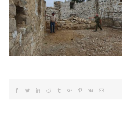
Facebook
Twitter
Linkedin
Reddit
Tumblr
Google+
Pinterest
Vk
Email