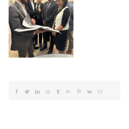
Facebook
Twitter
Linkedin
Reddit
Tumblr
Google+
Pinterest
Vk
Email