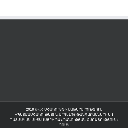
2018 © ՀՀ ՄՇԱԿՈՒՅԹԻ ՆԱԽԱՐԱՐՈՒԹՅՈՒՆ
«ՊԱՏՄԱՄՇԱԿՈՒԹԱՅԻՆ ԱՐԳԵԼՈՑ-ԹԱՆԳԱՐԱՆՆԵՐԻ ԵՎ
ՊԱՏՄԱԿԱՆ ՄԻՋԱՎԱՅՐԻ ՊԱՀՊԱՆՈՒԹՅԱՆ ԾԱՌԱՅՈՒԹՅՈՒՆ»
ՊՈԱԿ