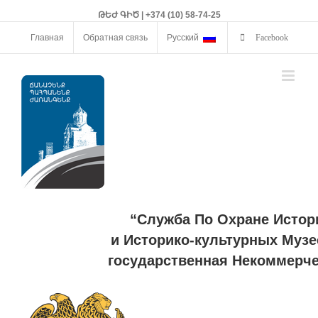
ԹԵԺ ԳԻԾ | +374 (10) 58-74-25
Главная
Обратная связь
Русский
Facebook
“Служба По Охране Истор
и Историко-культурных Музе
государственная Некоммерче